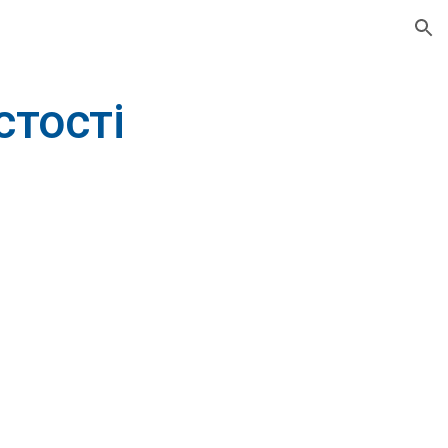
ion
стості