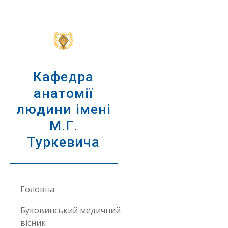
Sk
Кафедра
анатомії
людини імені
М.Г.
Туркевича
Головна
Буковинський медичний
вісник